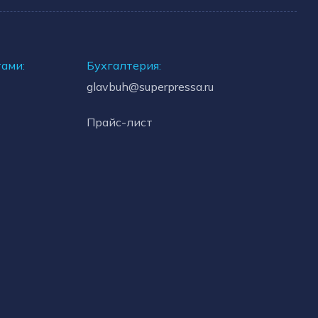
тами:
Бухгалтерия:
glavbuh@superpressa.ru
Прайс-лист