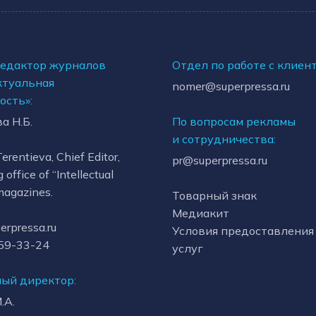
редактор журналов
Отдел по работе с клиен
ктуальная
nomer@superpressa.ru
ость»:
а Н.Б.
По вопросам рекламы
и сотрудничества:
Terentieva, Chief Editor,
pr@superpressa.ru
g office of “Intellectual
magazines.
Товарный знак
Медиакит
rpressa.ru
Условия предоставления
959-33-24
услуг
ый директор:
.А.