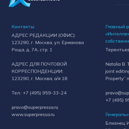
Контакты:
Главный 
«Интелле
АДРЕС РЕДАКЦИИ (ОФИС):
собственн
123290, г. Москва, ул. Ермакова
Роща, д. 7А, стр. 1
Терентьев
АДРЕС ДЛЯ ПОЧТОВОЙ
Natalia B. 
КОРРЕСПОНДЕНЦИИ:
joint editin
123290, г. Москва, а/я 18
Property” 
Тел.: +7 (495) 959-33-24
pravo@supe
+7 (495) 
pravo@superpressa.ru
www.superpressa.ru
Генеральн
Близнец И